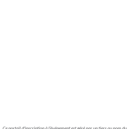
Ce portail d'inscription à l’événement est géré par un tiers au nom du