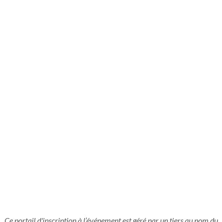
Ce portail d'inscription à l’événement est géré par un tiers au nom du